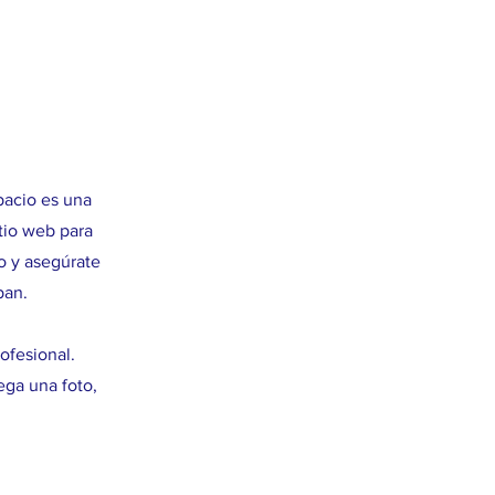
spacio es una
itio web para
do y asegúrate
pan.
ofesional.
ega una foto,