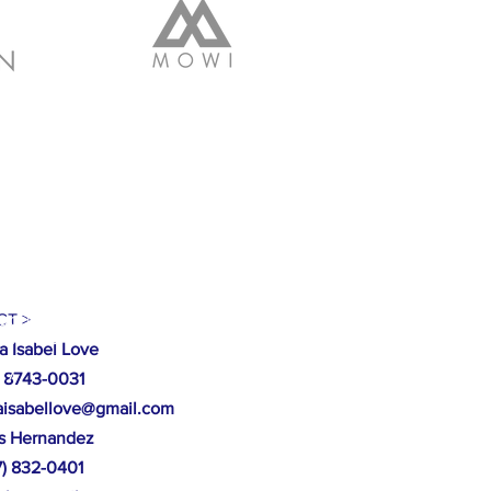
EA MOCORON, LA MOSKITIA.
ucción de casas, arboles caídos,
T >
 Mocorón, Gracias a Dios.
a Isabel Love
87
 8743-0031
isabellove@gmail.com
os Hernandez
17) 832-0401