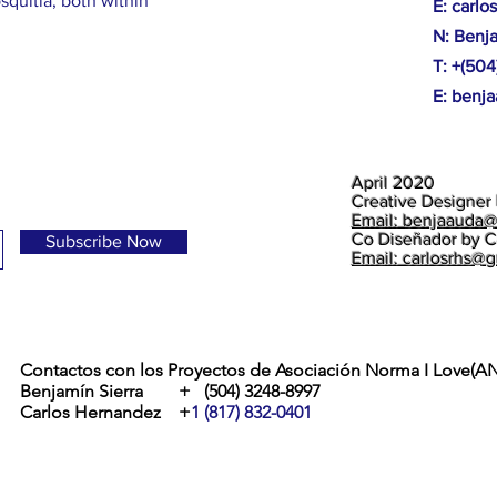
squitia, both within
E:
carlo
N:
Benj
T: +(50
E:
benj
April 2020
Creative Designer 
Email: benjaauda
Co Diseñador by C
Subscribe Now
Email: carlosrhs@
Contactos con los Proyectos de Asociación Norma I Love(AN
Benjamín Sierra + (504) 3248-8997
Carlos Hernandez +
1 (817) 832-0401
ve.org
/
normaisabellove@gmail.com
Facebook @ voluntarios4n