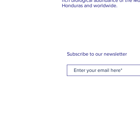
rich biological abundance of the Mo
Honduras and worldwide.
Subscribe to our newsletter
*
Visítenos en la web:
www.normailo