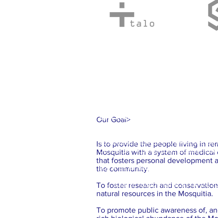
ETA Y IOTA | " RIOS DESBORDA
Our Goal
>
Las intesas lluvias y los vientos 
Is to provide the people living in r
desborde y peligrosos deslaves son
Mosquitia with a system of medical
that fosters personal development
IOTA es el mayor huracán, en al at
the community.
- Iota: el mayor huracan de 2020 
To foster research and conservatio
natural resources in the Mosquitia.
To promote public awareness of, and