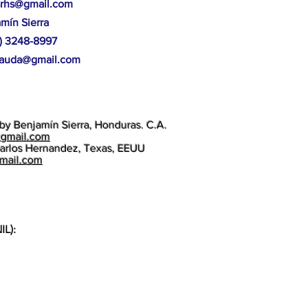
srhs@gmail.com
amín
Sierra
4) 3248-8997
aauda@gmail.com
by Benjamín Sierra, Honduras. C.A.
@gmail.com
arlos Hernandez, Texas, EEUU
gmail.com
IL):
ormailovefoundation y @normailove