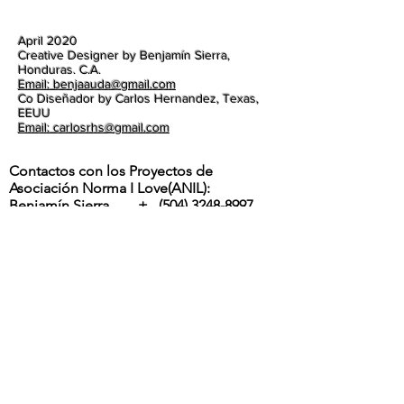
April 2020
Creative Designer by Benjamín Sierra,
Honduras. C.A.
Email: benjaauda@gmail.com
Co Diseñador by Carlos Hernandez, Texas,
EEUU
Email: carlosrhs@gmail.com
Contactos con los Proyectos de
Asociación Norma I Love(ANIL):
Benjamín Sierra +
(504) 3248-8997
Carlos Hernandez +
1 (817) 832-0401
ETA Y IOTA | " RIOS DESBORDADOS, Y
DESTROZOS DE LA POTENTES
TORMENTAS EN LA ALDEA MOCORON,
LA MOSKITIA.
Las intesas lluvias y los vientos de hasta
275 Km por hora por ahora provocaron
inundaciones, destrucción de casas,
arboles caídos, desborde y peligrosos
deslaves son los principales efectos del