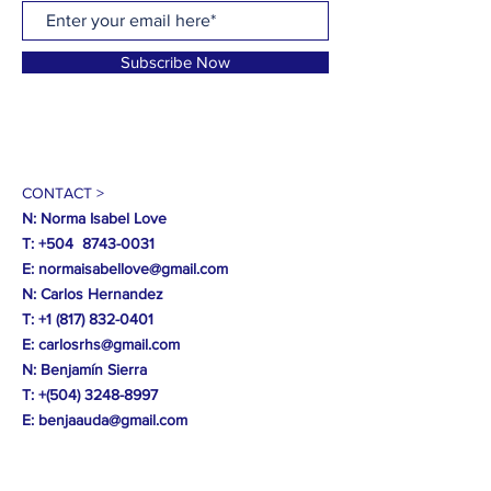
Subscribe Now
CONTACT >
N: Norma Isabel Love
T: +504
8743-0031
E:
normaisabellove@gmail.com
N: Carlos Hernandez
T:
+1 (817) 832-0401
E:
carlosrhs@gmail.com
N:
Benjamín
Sierra
T: +(504)
3248-8997
E:
benjaauda@gmail.com