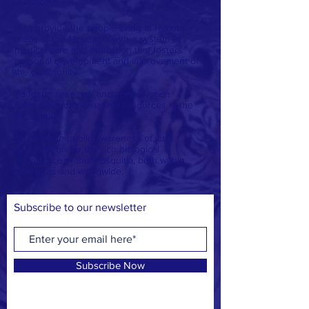
Our Goal
>
Is to provide the people living in remote
areas of the Mosquitia with a system of
medical care and education that fosters
personal development and improvement of
the community.
To foster research and conservation
awareness of the natural resources in the
Mosquitia.
To promote public awareness of, and
appreciation for the rich biological
abundance of the Mosquitia, both within
Honduras and worldwide.
Subscribe to our newsletter
Subscribe Now