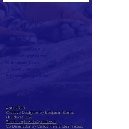
CONTACT >
N: Norma Isabel Love
T: +504
8743-0031
E:
normaisabellove@gmail.com
N: Carlos Hernandez
T:
+1 (817) 832-0401
E:
carlosrhs@gmail.com
N:
Benjamín
Sierra
T: +(504)
3248-8997
E:
benjaauda@gmail.com
April 2020
Creative Designer by Benjamín Sierra,
Honduras. C.A.
Email: benjaauda@gmail.com
Co Diseñador by Carlos Hernandez, Texas,