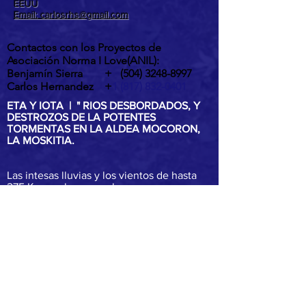
EEUU
Email: carlosrhs@gmail.com
Contactos con los Proyectos de
Asociación Norma I Love(ANIL):
Benjamín Sierra +
(504) 3248-8997
Carlos Hernandez +
1 (817) 832-0401
ETA Y IOTA | " RIOS DESBORDADOS, Y
DESTROZOS DE LA POTENTES
TORMENTAS EN LA ALDEA MOCORON,
LA MOSKITIA.
Las intesas lluvias y los vientos de hasta
275 Km por hora por ahora provocaron
inundaciones, destrucción de casas,
arboles caídos, desborde y peligrosos
deslaves son los principales efectos del
paso de ETA y IOTA por la aldea de
Mocorón, Gracias a Dios.
IOTA es el mayor huracán, en al atlantico
de 2020 y el segundo huracán en la histr
categoria 5 en 87